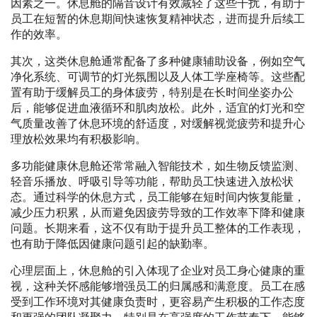
因素之一。休息舱的隔音设计有效减轻了这些干扰，有助于
员工在短暂的休息期间快速恢复精神状态，进而提升后续工
作的效率。
其次，这类休息舱通常配备了多种健康辅助设备，例如空气
净化系统、可调节的灯光氛围以及人体工学座椅等。这些配
置有助于缓解员工的身体疲劳，特别是在长时间坐姿办公
后，能够促进血液循环和肌肉放松。此外，适宜的灯光和空
气质量改善了休息环境的舒适度，对缓解视觉疲劳和提升心
理放松效果均有积极影响。
多功能健康休息舱还常常融入智能技术，如生物反馈监测、
轻音乐播放、呼吸引导等功能，帮助员工快速进入放松状
态。通过科学的休息方式，员工能够在短时间内恢复能量，
减少压力积累，从而避免因疲劳导致的工作效率下降和健康
问题。长期来看，这不仅有助于提升员工整体的工作表现，
也有助于降低因健康问题引起的缺勤率。
心理层面上，休息舱的引入体现了企业对员工身心健康的重
视，这种关怀感能够增强员工的归属感和满意度。员工在感
受到工作环境对其健康负责时，更容易产生积极的工作态度