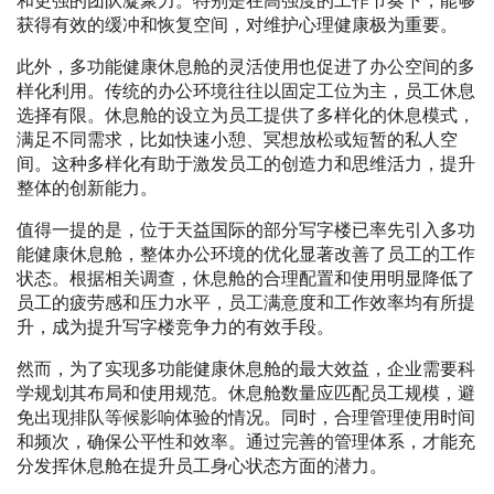
和更强的团队凝聚力。特别是在高强度的工作节奏下，能够
获得有效的缓冲和恢复空间，对维护心理健康极为重要。
此外，多功能健康休息舱的灵活使用也促进了办公空间的多
样化利用。传统的办公环境往往以固定工位为主，员工休息
选择有限。休息舱的设立为员工提供了多样化的休息模式，
满足不同需求，比如快速小憩、冥想放松或短暂的私人空
间。这种多样化有助于激发员工的创造力和思维活力，提升
整体的创新能力。
值得一提的是，位于天益国际的部分写字楼已率先引入多功
能健康休息舱，整体办公环境的优化显著改善了员工的工作
状态。根据相关调查，休息舱的合理配置和使用明显降低了
员工的疲劳感和压力水平，员工满意度和工作效率均有所提
升，成为提升写字楼竞争力的有效手段。
然而，为了实现多功能健康休息舱的最大效益，企业需要科
学规划其布局和使用规范。休息舱数量应匹配员工规模，避
免出现排队等候影响体验的情况。同时，合理管理使用时间
和频次，确保公平性和效率。通过完善的管理体系，才能充
分发挥休息舱在提升员工身心状态方面的潜力。