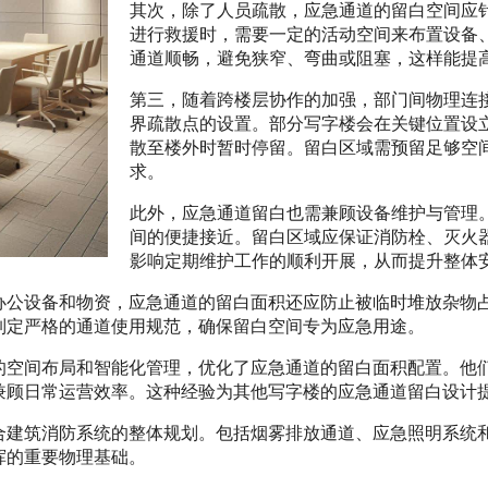
其次，除了人员疏散，应急通道的留白空间应
进行救援时，需要一定的活动空间来布置设备
通道顺畅，避免狭窄、弯曲或阻塞，这样能提
第三，随着跨楼层协作的加强，部门间物理连
界疏散点的设置。部分写字楼会在关键位置设
散至楼外时暂时停留。留白区域需预留足够空
求。
此外，应急通道留白也需兼顾设备维护与管理
间的便捷接近。留白区域应保证消防栓、灭火
影响定期维护工作的顺利开展，从而提升整体
办公设备和物资，应急通道的留白面积还应防止被临时堆放杂物
制定严格的通道使用规范，确保留白空间专为应急用途。
的空间布局和智能化管理，优化了应急通道的留白面积配置。他
兼顾日常运营效率。这种经验为其他写字楼的应急通道留白设计
合建筑消防系统的整体规划。包括烟雾排放通道、应急照明系统
挥的重要物理基础。