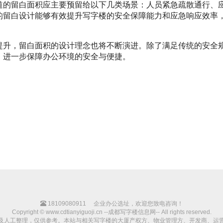
道的留白面积应主要预留给以下几类场景：人员紧急疏散通行、
的留白设计能够有效提升写字楼的安全保障能力和应急响应效率
提升，留白面积的设计理念也将不断演进。除了满足传统的安全
，进一步保障办公环境的安全与便捷。
18109080911
企业办公选址，欢迎您致电咨询！
Copyright © www.cdtianyiguoji.cn --成都写字楼信息网-- All rights reserved.
及人工整理，仅供参考。本站与相关写字楼的大厦产权方、物业管理方、开发商、运